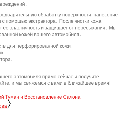
овреждений․
редварительную обработку поверхности, нанесение
 с помощью экстрактора․ После чистки кожа
т ее эластичность и защищает от пересыхания․ Мы
ованной кожей вашего автомобиля․
ств для перфорированной кожи․
ок․
ктора․
ашего автомобиля прямо сейчас и получите
айте, и мы свяжемся с вами в ближайшее время!
ой Туман и Восстановление Салона
ова