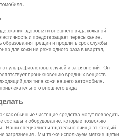
втомобиля․
ь
ддержания здоровья и внешнего вида кожаной
 эластичность и предотвращает пересыхание․
ь образования трещин и продлить срок службы
ер для кожи не реже одного раза в квартал,
т от ультрафиолетовых лучей и загрязнений․ Он
препятствует проникновению вредных веществ․
дходящий для типа кожи вашего автомобиля․
и привлекательного внешнего вида․
делать
ак как обычные чистящие средства могут повредить
е составы и оборудование, которые позволяют
жи․ Наши специалисты тщательно очищают каждый
гие загрязнения․ Мы также используем мягкие щетки