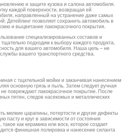
тановлению и защите кузова и салона автомобиля.
тку каждой поверхности, возвращая ей
обиля, направленный на устранение даже самых
й. Детейлинг позволяет сохранить автомобиль в
озию и выцветание лакокрасочного покрытия.
пользование специализированных составов и
 тщательно подходим к выбору каждого продукта,
ность для вашего автомобиля. Наша цель – не
к службы вашего транспортного средства.
ачиная с тщательной мойки и заканчивая нанесением
ляя основную грязь и пыль. Затем следует ручная
 не повреждают лакокрасочное покрытие. После
мных пятен, следов насекомых и металлических
ить мелкие царапины, потертости и другие дефекты
ю пасту и круг в зависимости от состояния
такое как керамика или воск, которое создает
одится финишная полировка и нанесение силанта