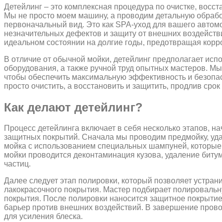
Детейлинг – это комплексная процедура по очистке, восс
Мы не просто моем машину, а проводим детальную обрабо
первоначальный вид. Это как SPA-уход для вашего автом
незначительных дефектов и защиту от внешних воздействи
идеальном состоянии на долгие годы, предотвращая корр
В отличие от обычной мойки, детейлинг предполагает ис
оборудования, а также ручной труд опытных мастеров. Мы
чтобы обеспечить максимальную эффективность и безопас
просто очистить, а восстановить и защитить, продлив сро
Как делают детейлинг?
Процесс детейлинга включает в себя несколько этапов, н
защитных покрытий. Сначала мы проводим предмойку, уда
мойка с использованием специальных шампуней, которые
мойки проводится деконтаминация кузова, удаление биту
частиц.
Далее следует этап полировки, который позволяет устран
лакокрасочного покрытия. Мастер подбирает полировальну
покрытия. После полировки наносится защитное покрытие, 
барьер против внешних воздействий. В завершение пров
для усиления блеска.