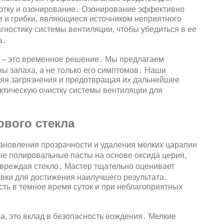
ботку и озонирование․ Озонирование эффективно
и и грибки, являющиеся источником неприятного
ностику системы вентиляции, чтобы убедиться в ее
а․
и – это временное решение․ Мы предлагаем
ы запаха, а не только его симптомов․ Наши
яя загрязнения и предотвращая их дальнейшее
тическую очистку системы вентиляции для
ового стекла
тановления прозрачности и удаления мелких царапин
е полировальные пасты на основе оксида церия,
овреждая стекло․ Мастер тщательно оценивает
вки для достижения наилучшего результата․
ть в темное время суток и при неблагоприятных
а, это вклад в безопасность вождения․ Мелкие