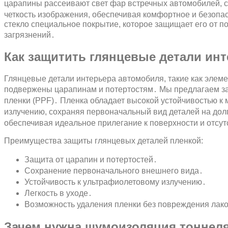
царапины рассеивают свет фар встречных автомобилей, 
четкость изображения, обеспечивая комфортное и безоп
стекло специальное покрытие, которое защищает его от по
загрязнений․
Как защитить глянцевые детали ин
Глянцевые детали интерьера автомобиля, такие как элеме
подвержены царапинам и потертостям․ Мы предлагаем за
пленки (PPF)․ Пленка обладает высокой устойчивостью 
излучению, сохраняя первоначальный вид деталей на долг
обеспечивая идеальное прилегание к поверхности и отсут
Преимущества защиты глянцевых деталей пленкой:
Защита от царапин и потертостей․
Сохранение первоначального внешнего вида․
Устойчивость к ультрафиолетовому излучению․
Легкость в уходе․
Возможность удаления пленки без повреждения лак
Зачем нужна шумоизоляция тоннел