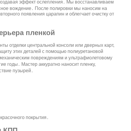
создавая эффект ослепления․ Мы восстанавливаем
асное вождение․ После полировки мы наносим на
вторного появления царапин и облегчает очистку от
терьера пленкой
нты отделки центральной консоли или дверных карт,
щиту этих деталей с помощью полиуретановой
к механическим повреждениям и ультрафиолетовому
ие годы․ Мастер аккуратно наносит пленку,
ствие пузырей․
окрасочного покрытия․
я КПП