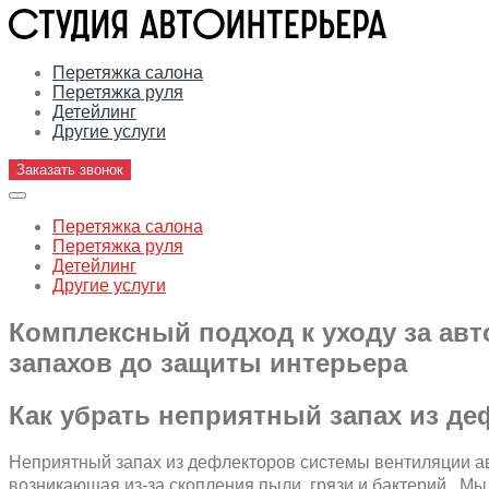
Перетяжка салона
Перетяжка руля
Детейлинг
Другие услуги
Заказать звонок
Перетяжка салона
Перетяжка руля
Детейлинг
Другие услуги
Комплексный подход к уходу за авт
запахов до защиты интерьера
Как убрать неприятный запах из д
Неприятный запах из дефлекторов системы вентиляции а
возникающая из-за скопления пыли, грязи и бактерий․ М