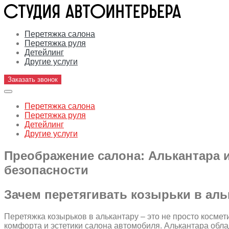
Перетяжка салона
Перетяжка руля
Детейлинг
Другие услуги
Заказать звонок
Перетяжка салона
Перетяжка руля
Детейлинг
Другие услуги
Преображение салона: Алькантара 
безопасности
Зачем перетягивать козырьки в аль
Перетяжка козырьков в алькантару – это не просто косме
комфорта и эстетики салона автомобиля. Алькантара обл