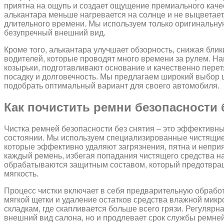
приятна на ощупь и создает ощущение премиального качес
алькантара меньше нагревается на солнце и не выцветае
длительного времени. Мы используем только оригинальную
безупречный внешний вид.
Кроме того, алькантара улучшает обзорность, снижая блик
водителей, которые проводят много времени за рулем. Н
козырьки, подготавливают основание и качественно пере
посадку и долговечность. Мы предлагаем широкий выбор ц
подобрать оптимальный вариант для своего автомобиля.
Как почистить ремни безопасности 
Чистка ремней безопасности без снятия – это эффективны
состоянии. Мы используем специализированные чистящие 
которые эффективно удаляют загрязнения, пятна и непри
каждый ремень, избегая попадания чистящего средства н
обрабатываются защитным составом, который предотвращ
мягкость.
Процесс чистки включает в себя предварительную обрабо
мягкой щетки и удаление остатков средства влажной мик
складкам, где скапливается больше всего грязи. Регулярн
внешний вид салона, но и продлевает срок службы ремней