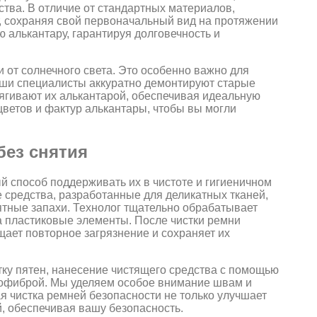
тва. В отличие от стандартных материалов,
т, сохраняя свой первоначальный вид на протяжении
 алькантару, гарантируя долговечность и
и от солнечного света. Это особенно важно для
аши специалисты аккуратно демонтируют старые
тягивают их алькантарой, обеспечивая идеальную
ветов и фактур алькантары, чтобы вы могли
без снятия
й способ поддерживать их в чистоте и гигиеничном
средства, разработанные для деликатных тканей,
ятные запахи. Технолог тщательно обрабатывает
а пластиковые элементы. После чистки ремни
ает повторное загрязнение и сохраняет их
тку пятен, нанесение чистящего средства с помощью
рофиброй. Мы уделяем особое внимание швам и
ая чистка ремней безопасности не только улучшает
, обеспечивая вашу безопасность.