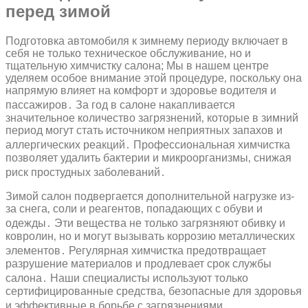
перед зимой
Подготовка автомобиля к зимнему периоду включает в
себя не только техническое обслуживание‚ но и
тщательную химчистку салона; Мы в нашем центре
уделяем особое внимание этой процедуре‚ поскольку она
напрямую влияет на комфорт и здоровье водителя и
пассажиров․ За год в салоне накапливается
значительное количество загрязнений‚ которые в зимний
период могут стать источником неприятных запахов и
аллергических реакций․ Профессиональная химчистка
позволяет удалить бактерии и микроорганизмы‚ снижая
риск простудных заболеваний․
Зимой салон подвергается дополнительной нагрузке из-
за снега‚ соли и реагентов‚ попадающих с обуви и
одежды․ Эти вещества не только загрязняют обивку и
ковролин‚ но и могут вызывать коррозию металлических
элементов․ Регулярная химчистка предотвращает
разрушение материалов и продлевает срок службы
салона․ Наши специалисты используют только
сертифицированные средства‚ безопасные для здоровья
и эффективные в борьбе с загрязнениями․