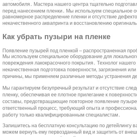
автомобиля․ Мастера нашего центра тщательно подготав
перед нанесением пленки․ Мы используем специальное 
равномерное распределение пленки и отсутствие дефекто
некачественного аквапринта и восстановлению оригиналь
Как убрать пузыри на пленке
Появление пузырей под пленкой – распространенная пр
Мы используем специальное оборудование для локального
повреждения лакокрасочного покрытия․ Технолог нашего 
некачественная подготовка поверхности‚ загрязнения или
причины‚ мы применяем различные методы устранения д
Мы гарантируем безупречный результат и отсутствие сле
пленку‚ обеспечивая ее плотное прилегание к поверхнос
составы‚ предотвращающие повторное появление пузырей
ответственный процесс‚ требующий опыта и профессиона
работу только квалифицированным специалистам․
Запишитесь на бесплатную консультацию по детейлингу ва
можем вернуть ему первозданный вид и защитить от внеш