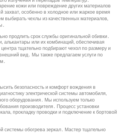
ого излучения и перепадов температур․
арение кожи или повреждение других материалов
й захват‚ особенно в холодное или жаркое время
м выбирать чехлы из качественных материалов‚
ы․
ьно продлить срок службы оригинальной обивки․
и‚ алькантары или их комбинаций‚ обеспечивая
центра тщательно подбирают чехол по размеру и
 внешний вид․ Мы также предлагаем услуги по
ам․
высить безопасность и комфорт вождения в
диагностику электрической системы автомобиля‚
ьного оборудования․ Мы используем только
бования производителя․ Процесс установки
кала‚ прокладку проводки и подключение к бортовой
й системы обогрева зеркал․ Мастер тщательно