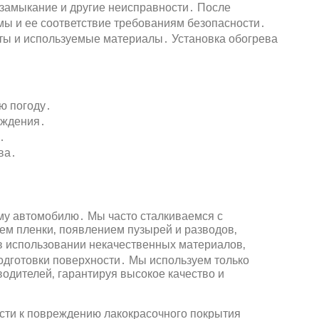
 замыкание и другие неисправности․ После
мы и ее соответствие требованиям безопасности․
ты и используемые материалы․ Установка обогрева
ю погоду․
ождения․
․
ва․
у автомобилю․ Мы часто сталкиваемся с
ем пленки‚ появлением пузырей и разводов‚
 в использовании некачественных материалов‚
одготовки поверхности․ Мы используем только
одителей‚ гарантируя высокое качество и
ти к повреждению лакокрасочного покрытия