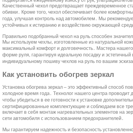
подвергается ежедневному износу от рук‚ ультрафиолетов
Качественный чехол предотвращает преждевременное ст
обивки․ Кроме того‚ чехол обеспечивает более комфортны
года‚ улучшая контроль над автомобилем․ Мы рекомендуе
устойчивых к истиранию и воздействию окружающей сред
Правильно подобранный чехол на руль способен значител
Мы используем чехлы‚ изготовленные из натуральной кож
максимальный комфорт и долговечность․ Мастера нашего 
форме руля‚ гарантируя идеальную посадку и эстетичный
индивидуальному пошиву чехлов на руль по вашим эскиз
Как установить обогрев зеркал
Установка обогрева зеркал – это эффективный способ по
холодное время года․ Технолог нашего центра проводит 
чтобы убедиться в ее готовности к установке дополнител
сертифицированные комплектующие и соблюдаем все тре
включает в себя монтаж нагревательных элементов на зер
сети автомобиля с использованием предохранителей․
Мы гарантируем надежность и безопасность установленно