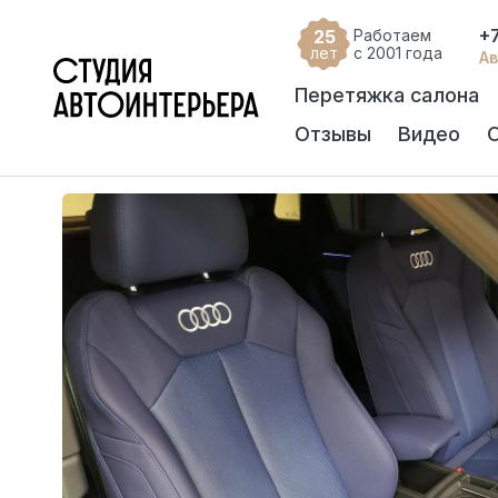
+
25
Работаем
лет
с 2001 года
Ав
Перетяжка салона
Отзывы
Видео