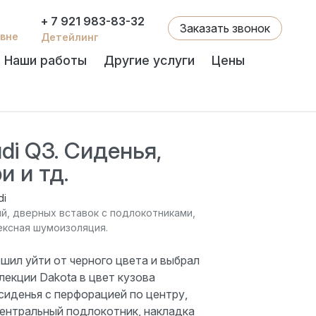
+ 7 921 983-83-32
Заказать звонок
евне
Детейлинг
Наши работы
Другие услуги
Цены
di Q3. Сиденья,
 двери и тд.
di
ий, дверных вставок с подлокотниками,
ексная шумоизоляция.
шил уйти от черного цвета и выбрал
екции Dakota в цвет кузова
сиденья с перфорацией по центру,
центральный подлокотник, накладка