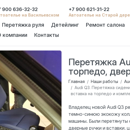
7 900 636-32-32
+7 900 621-31-22
тоателье на Васильевском
Автоателье на Старой дер
Перетяжка руля
Детейлинг
Ремонт салона
О компании
Контакты
Перетяжка Au
торпедо,
Главная
Наши работы
Au
Audi Q3. Перетяжка сиден
вставка на торпедо и компл
Владелец новой Audi Q3 ре
темно-синюю экокожу колл
машины. Были перетянуты 
дверные ручки и вставки, 