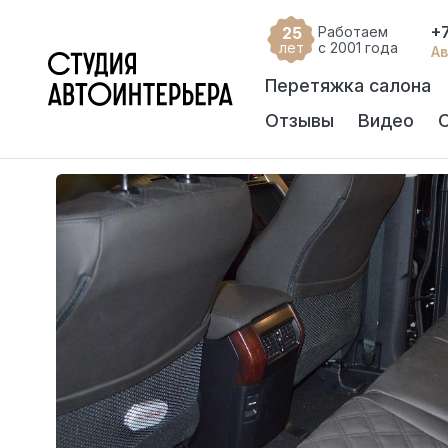
+
25
Работаем
лет
с 2001 года
Ав
Перетяжка салона
Отзывы
Видео