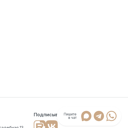
Подписывайтесь
Пишите
в чат
садебная 13,