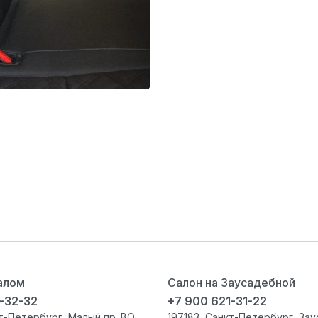
алом
Салон на Заусадебной
-32-32
+7 900 621-31-22
т-Петербург
,
Малый пр. ВО,
197183
,
Санкт-Петербург
,
Зау