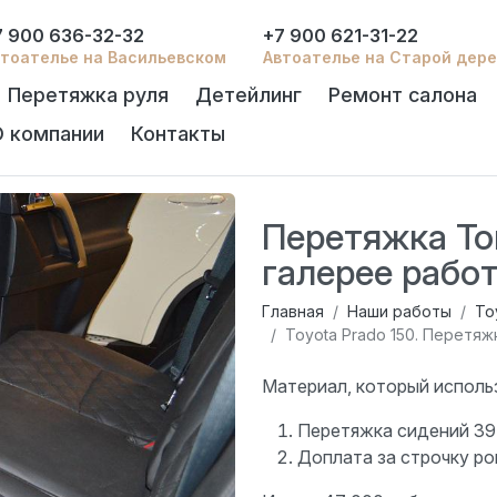
7 900 636-32-32
+7 900 621-31-22
тоателье на Васильевском
Автоателье на Старой дер
Перетяжка руля
Детейлинг
Ремонт салона
О компании
Контакты
Перетяжка То
галерее работ
Главная
Наши работы
To
Toyota Prado 150. Перетяж
Материал, который исполь
Перетяжка сидений 39 
Доплата за строчку ро