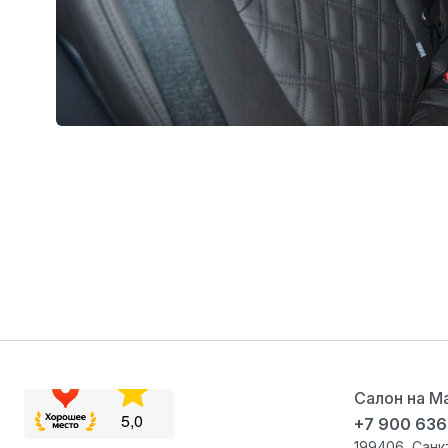
Салон на М
+7 900 636
199406
,
Санк