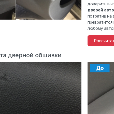
доверить вы
дверей авт
потратив на 
превратится 
любому авто
Рассчита
та дверной обшивки